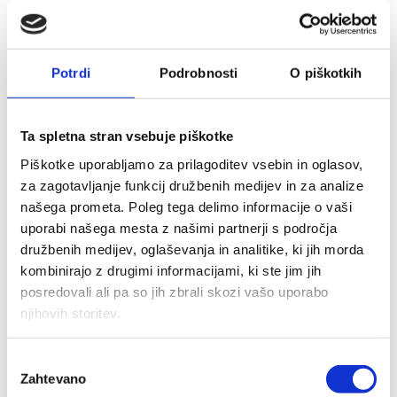
Potrdi
Podrobnosti
O piškotkih
POŠLJI
Ta spletna stran vsebuje piškotke
Piškotke uporabljamo za prilagoditev vsebin in oglasov,
za zagotavljanje funkcij družbenih medijev in za analize
Avto-Svetek Studenec d.o.o.
našega prometa. Poleg tega delimo informacije o vaši
uporabi našega mesta z našimi partnerji s področja
Studenec 11, 1260 Ljubljana - Polje
družbenih medijev, oglaševanja in analitike, ki jih morda
kombinirajo z drugimi informacijami, ki ste jim jih
M:
+386 31 33 77 02
posredovali ali pa so jih zbrali skozi vašo uporabo
T:
+386 1 529 13 60
njihovih storitev.
E:
info@avto-svetek.si
Izbira
Zahtevano
soglasja
ID za DDV: SI688043002